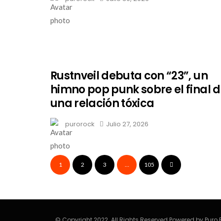
Rustnveil debuta con “23”, un
himno pop punk sobre el final 
una relación tóxica
purorock
Julio 27, 2026
1
2
3
…
105
© Copyright 2022. All Rights Reserved Powered by Puro 