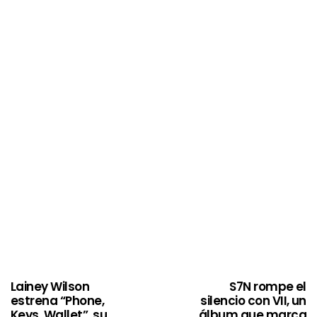
Lainey Wilson
S7N rompe el
estrena “Phone,
silencio con VII, un
Keys, Wallet”, su
álbum que marca