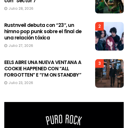
con “Sector 7”
Julio 28, 2026
Rustnveil debuta con “23”, un
2
himno pop punk sobre el final de
una relación tóxica
Julio 27, 2026
EELS ABRE UNA NUEVA VENTANA A
3
COOKIE HAPPENED CON “ALL
FORGOTTEN” E “I’M ON STANDBY”
Julio 23, 2026