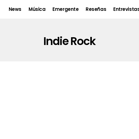
News
Música
Emergente
Reseñas
Entrevista
Indie Rock
a
Tutute presenta su nueva