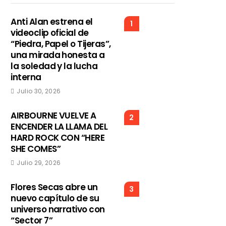
Anti Alan estrena el
1
videoclip oficial de
“Piedra, Papel o Tijeras”,
una mirada honesta a
la soledad y la lucha
interna
Julio 30, 2026
AIRBOURNE VUELVE A
2
ENCENDER LA LLAMA DEL
HARD ROCK CON “HERE
SHE COMES”
Julio 29, 2026
Flores Secas abre un
3
nuevo capítulo de su
universo narrativo con
“Sector 7”