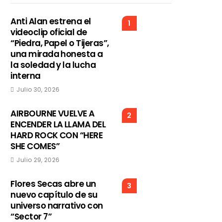
Anti Alan estrena el
1
videoclip oficial de
“Piedra, Papel o Tijeras”,
una mirada honesta a
la soledad y la lucha
interna
Julio 30, 2026
AIRBOURNE VUELVE A
2
ENCENDER LA LLAMA DEL
HARD ROCK CON “HERE
SHE COMES”
Julio 29, 2026
Flores Secas abre un
3
nuevo capítulo de su
universo narrativo con
“Sector 7”