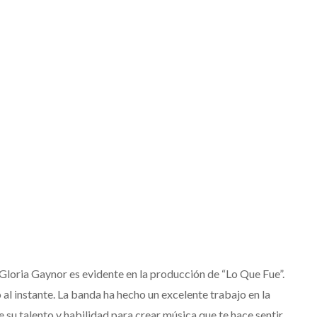
 Gloria Gaynor es evidente en la producción de “Lo Que Fue”.
o al instante. La banda ha hecho un excelente trabajo en la
 su talento y habilidad para crear música que te hace sentir.