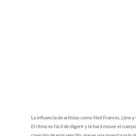
La influencia de artistas como Neil Frances, Lime y
El ritmo es fácil de digerir y te hará mover el cuerp
creación de este sencillo, que es una muestra más de