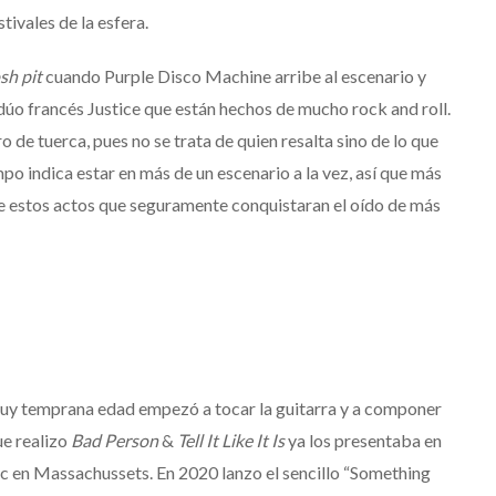
ivales de la esfera.
sh pit
cuando Purple Disco Machine arribe al escenario y
dúo francés Justice que están hechos de mucho rock and roll.
ro de tuerca, pues no se trata de quien resalta sino de lo que
po indica estar en más de un escenario a la vez, así que más
de estos actos que seguramente conquistaran el oído de más
uy temprana edad empezó a tocar la guitarra y a componer
ue realizo
Bad Person
&
Tell It Like It Is
ya los presentaba en
ic en Massachussets. En 2020 lanzo el sencillo “Something