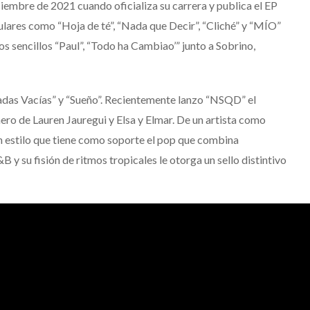
ciembre de 2021 cuando oficializa su carrera y publica el EP
lares como “Hoja de té”, “Nada que Decir”, “Cliché” y “MÍO”
os sencillos “Paul”, “Todo ha Cambiao’” junto a Sobrino,
madas Vacías” y “Sueño”. Recientemente lanzo “NSQD” el
ro de Lauren Jauregui y Elsa y Elmar. De un artista como
estilo que tiene como soporte el pop que combina
y su fisión de ritmos tropicales le otorga un sello distintivo