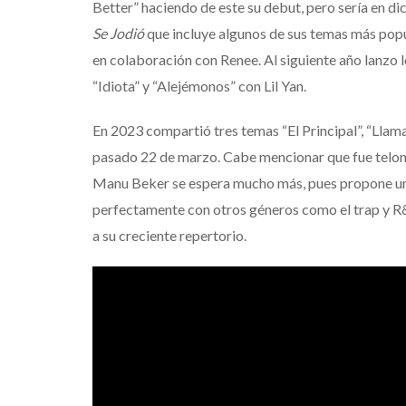
Better” haciendo de este su debut, pero sería en di
Se Jodió
que incluye algunos de sus temas más popu
en colaboración con Renee. Al siguiente año lanzo l
“Idiota” y “Alejémonos” con Lil Yan.
En 2023 compartió tres temas “El Principal”, “Lla
pasado 22 de marzo. Cabe mencionar que fue telone
Manu Beker se espera mucho más, pues propone un 
perfectamente con otros géneros como el trap y R&B 
a su creciente repertorio.