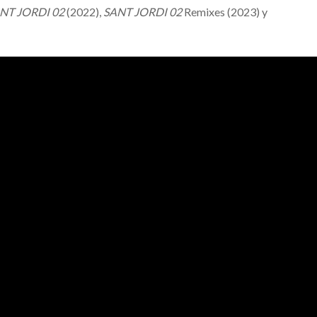
NT JORDI 02
(2022),
SANT JORDI 02
Remixes (2023) y