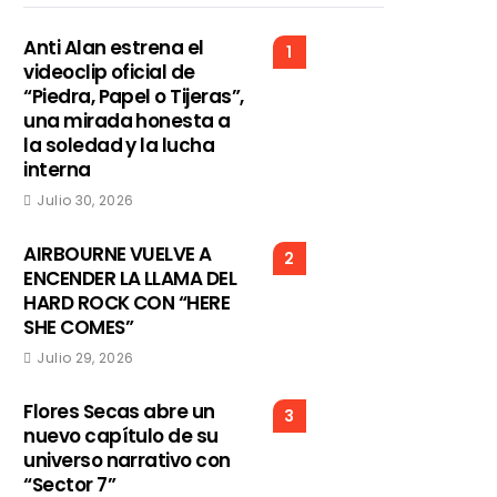
Anti Alan estrena el
1
videoclip oficial de
“Piedra, Papel o Tijeras”,
una mirada honesta a
la soledad y la lucha
interna
Julio 30, 2026
AIRBOURNE VUELVE A
2
ENCENDER LA LLAMA DEL
HARD ROCK CON “HERE
SHE COMES”
Julio 29, 2026
Flores Secas abre un
3
nuevo capítulo de su
universo narrativo con
“Sector 7”