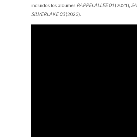
incluidos los álbumes
PAPPELALLEE 01
(2021),
SA
SILVERLAKE 03
(2023).