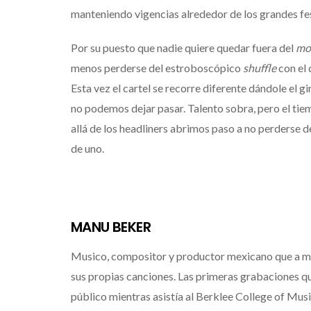
manteniendo vigencias alrededor de los grandes fest
Por su puesto que nadie quiere quedar fuera del
mo
menos perderse del estroboscópico
shuffle
con el 
Esta vez el cartel se recorre diferente dándole el gi
no podemos dejar pasar. Talento sobra, pero el tiem
allá de los headliners abrimos paso a no perderse 
de uno.
MANU BEKER
Musico, compositor y productor mexicano que a m
sus propias canciones. Las primeras grabaciones q
público mientras asistía al Berklee College of Mus