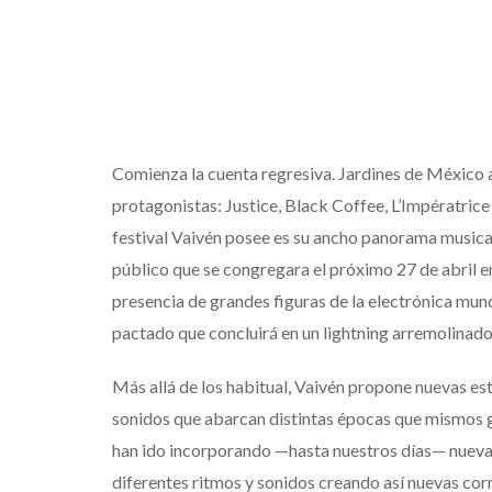
Comienza la cuenta regresiva. Jardines de México 
protagonistas: Justice, Black Coffee, L’Impératrice
festival Vaivén posee es su ancho panorama musical,
público que se congregara el próximo 27 de abril e
presencia de grandes figuras de la electrónica mund
pactado que concluirá en un lightning arremolinado
Más allá de los habitual, Vaivén propone nuevas es
sonidos que abarcan distintas épocas que mismos gé
han ido incorporando —hasta nuestros días— nueva
diferentes ritmos y sonidos creando así nuevas cor