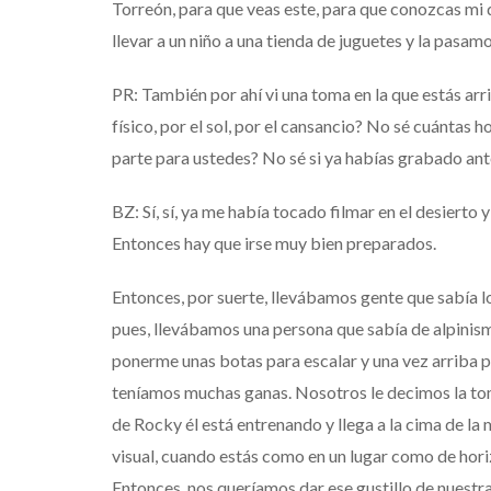
Torreón, para que veas este, para que conozcas mi d
llevar a un niño a una tienda de juguetes y la pasam
PR: También por ahí vi una toma en la que estás ar
físico, por el sol, por el cansancio? No sé cuántas 
parte para ustedes? No sé si ya habías grabado ant
BZ: Sí, sí, ya me había tocado filmar en el desierto 
Entonces hay que irse muy bien preparados.
Entonces, por suerte, llevábamos gente que sabía lo
pues, llevábamos una persona que sabía de alpinism
ponerme unas botas para escalar y una vez arriba po
teníamos muchas ganas. Nosotros le decimos la to
de Rocky él está entrenando y llega a la cima de la
visual, cuando estás como en un lugar como de hori
Entonces, nos queríamos dar ese gustillo de nuestr