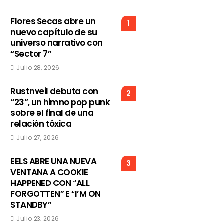
Flores Secas abre un
1
nuevo capítulo de su
universo narrativo con
“Sector 7”
Julio 28, 2026
Rustnveil debuta con
2
“23”, un himno pop punk
sobre el final de una
relación tóxica
Julio 27, 2026
EELS ABRE UNA NUEVA
3
VENTANA A COOKIE
HAPPENED CON “ALL
FORGOTTEN” E “I’M ON
STANDBY”
Julio 23, 2026