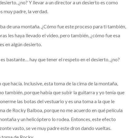
esierto, ¿no? Y llevar a un director a un desierto es como
os muy padre, la verdad.
riba de una montaña. ¿Cómo fue este proceso para ti también,
horas les haya llevado el video, pero también, ¿cómo fue esa
es en algún desierto.
y es bastante… hay que tener el respeto en el desierto, ¿no?
 que hacía. Inclusive, esta toma de la cima de la montaña,
o también, porque había que subir la guitarra y yo tenía que
nerme las botas del vestuario y es una toma a la que le
ma de Rocky Balboa, porque no me acuerdo en qué película
 montaña y un helicóptero lo rodea. Entonces, este efecto
zonte vasto, se ve muy padre este dron dando vueltas.
a toma de Rocky.