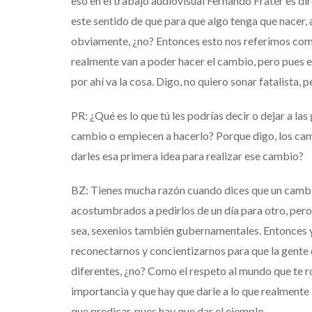
eso en el trabajo audiovisual Fernando Frater es 
este sentido de que para que algo tenga que nacer, 
obviamente, ¿no? Entonces esto nos referimos como
realmente van a poder hacer el cambio, pero pues e
por ahí va la cosa. Digo, no quiero sonar fatalista, 
PR: ¿Qué es lo que tú les podrías decir o dejar a l
cambio o empiecen a hacerlo? Porque digo, los cam
darles esa primera idea para realizar ese cambio?
BZ: Tienes mucha razón cuando dices que un cambi
acostumbrados a pedirlos de un día para otro, per
sea, sexenios también gubernamentales. Entonces 
reconectarnos y concientizarnos para que la gente 
diferentes, ¿no? Como el respeto al mundo que te rod
importancia y que hay que darle a lo que realmente
que predicar, pues hay que dar el ejemplo.