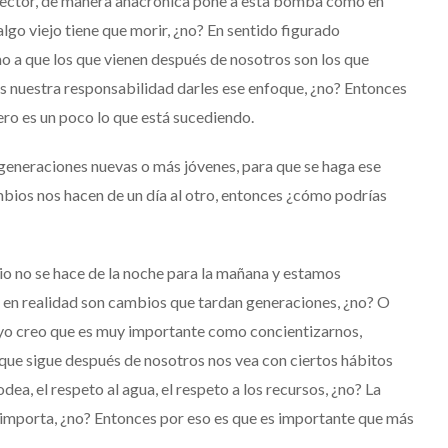
director, de manera anacrónica pone a esta bomba como en
algo viejo tiene que morir, ¿no? En sentido figurado
 a que los que vienen después de nosotros son los que
s nuestra responsabilidad darles ese enfoque, ¿no? Entonces
pero es un poco lo que está sucediendo.
as generaciones nuevas o más jóvenes, para que se haga ese
bios nos hacen de un día al otro, entonces ¿cómo podrías
o no se hace de la noche para la mañana y estamos
o en realidad son cambios que tardan generaciones, ¿no? O
yo creo que es muy importante como concientizarnos,
que sigue después de nosotros nos vea con ciertos hábitos
ea, el respeto al agua, el respeto a los recursos, ¿no? La
 importa, ¿no? Entonces por eso es que es importante que más