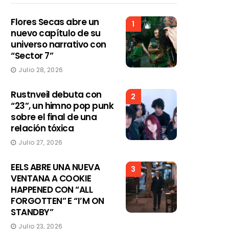
Flores Secas abre un
1
nuevo capítulo de su
universo narrativo con
“Sector 7”
Julio 28, 2026
Rustnveil debuta con
2
“23”, un himno pop punk
sobre el final de una
relación tóxica
Julio 27, 2026
EELS ABRE UNA NUEVA
3
VENTANA A COOKIE
HAPPENED CON “ALL
FORGOTTEN” E “I’M ON
STANDBY”
Julio 23, 2026