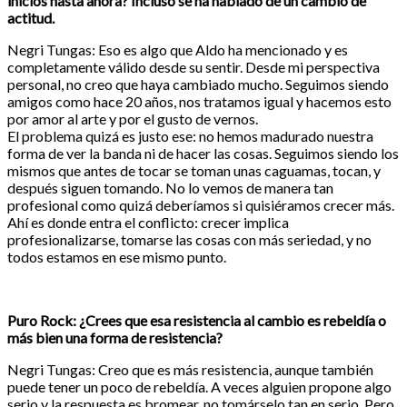
inicios hasta ahora? Incluso se ha hablado de un cambio de
actitud.
Negri Tungas: Eso es algo que Aldo ha mencionado y es
completamente válido desde su sentir. Desde mi perspectiva
personal, no creo que haya cambiado mucho. Seguimos siendo
amigos como hace 20 años, nos tratamos igual y hacemos esto
por amor al arte y por el gusto de vernos.
El problema quizá es justo ese: no hemos madurado nuestra
forma de ver la banda ni de hacer las cosas. Seguimos siendo los
mismos que antes de tocar se toman unas caguamas, tocan, y
después siguen tomando. No lo vemos de manera tan
profesional como quizá deberíamos si quisiéramos crecer más.
Ahí es donde entra el conflicto: crecer implica
profesionalizarse, tomarse las cosas con más seriedad, y no
todos estamos en ese mismo punto.
Puro Rock: ¿Crees que esa resistencia al cambio es rebeldía o
más bien una forma de resistencia?
Negri Tungas: Creo que es más resistencia, aunque también
puede tener un poco de rebeldía. A veces alguien propone algo
serio y la respuesta es bromear, no tomárselo tan en serio. Pero