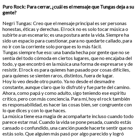
Puro Rock: Para cerrar, ¿cuál es el mensaje que Tungas deja a su
gente?
Negri Tungas: Creo que el mensaje principal es ser personas
honestas, éticas y derechas. El rock no es solo tocar música o
subirte a un escenario; es una postura ante la vida. Siempre ha
sido un espacio para cuestionar, para no quedarte callado, para
no ir con la corriente solo porque es lo más fácil.
Tungas siempre fue eso: una banda hecha por gente que no se
sentía del todo cómoda en ciertos lugares, que no encajaba del
todo, y que encontró en la música una forma de expresarse y de
resistir. El rock es para quienes han pasado por cosas difíciles,
para quienes se sienten raros, distintos, fuera de lugar.
Hoy lo veo desde otro punto. Ya no desde el desmadre
constante, aunque claro que lo disfruté y fue parte del camino.
Ahora, como papá y como adulto, sigo teniendo ese espíritu
crítico, pero con más conciencia. Para mí, hoy el rock también
es responsabilidad, es hacer las cosas bien, ser congruente con
lo que dices y con lo que haces.
La música tiene esa magia de acompañarte incluso cuando todo
parece estar mal. Cuando la vida se pone pesada, cuando estás
cansado o confundido, una canción puede hacerte sentir que no
estás solo. Que alguien más pasó por algo parecido y logró