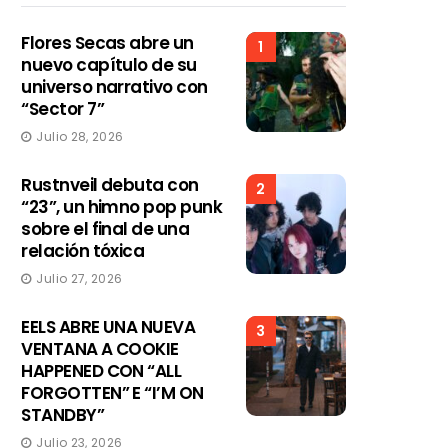
Flores Secas abre un
1
nuevo capítulo de su
universo narrativo con
“Sector 7”
Julio 28, 2026
Rustnveil debuta con
2
“23”, un himno pop punk
sobre el final de una
relación tóxica
Julio 27, 2026
EELS ABRE UNA NUEVA
3
VENTANA A COOKIE
HAPPENED CON “ALL
FORGOTTEN” E “I’M ON
STANDBY”
Julio 23, 2026