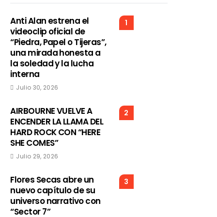
Anti Alan estrena el
1
videoclip oficial de
“Piedra, Papel o Tijeras”,
una mirada honesta a
la soledad y la lucha
interna
Julio 30, 2026
AIRBOURNE VUELVE A
2
ENCENDER LA LLAMA DEL
HARD ROCK CON “HERE
SHE COMES”
Julio 29, 2026
Flores Secas abre un
3
nuevo capítulo de su
universo narrativo con
“Sector 7”