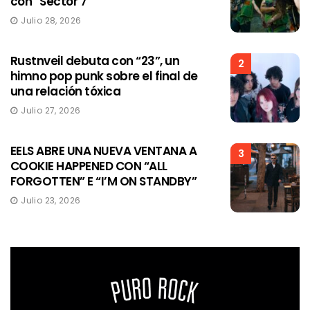
con “Sector 7”
Julio 28, 2026
Rustnveil debuta con “23”, un
2
himno pop punk sobre el final de
una relación tóxica
Julio 27, 2026
EELS ABRE UNA NUEVA VENTANA A
3
COOKIE HAPPENED CON “ALL
FORGOTTEN” E “I’M ON STANDBY”
Julio 23, 2026