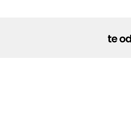
te o
[Te odio y te extraño mucho]