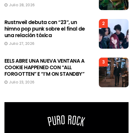
Julio 28, 2026
Rustnveil debuta con “23”, un
2
himno pop punk sobre el final de
una relación tóxica
Julio 27, 2026
EELS ABRE UNA NUEVA VENTANA A
3
COOKIE HAPPENED CON “ALL
FORGOTTEN” E “I’M ON STANDBY”
Julio 23, 2026