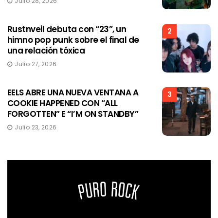
Julio 28, 2026
Rustnveil debuta con “23”, un
2
himno pop punk sobre el final de
una relación tóxica
Julio 27, 2026
EELS ABRE UNA NUEVA VENTANA A
3
COOKIE HAPPENED CON “ALL
FORGOTTEN” E “I’M ON STANDBY”
Julio 23, 2026