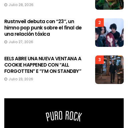
Julio 28, 2026
Rustnveil debuta con “23”, un
2
himno pop punk sobre el final de
una relación tóxica
Julio 27, 2026
EELS ABRE UNA NUEVA VENTANA A
3
COOKIE HAPPENED CON “ALL
FORGOTTEN” E “I’M ON STANDBY”
Julio 23, 2026