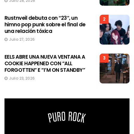
Julio 28, 2026
Rustnveil debuta con “23”, un
2
himno pop punk sobre el final de
una relación tóxica
Julio 27, 2026
EELS ABRE UNA NUEVA VENTANA A
3
COOKIE HAPPENED CON “ALL
FORGOTTEN” E “I’M ON STANDBY”
Julio 23, 2026