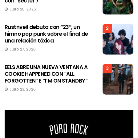
con “Sector 7”
Julio 28, 2026
Rustnveil debuta con “23”, un
2
himno pop punk sobre el final de
una relación tóxica
Julio 27, 2026
EELS ABRE UNA NUEVA VENTANA A
3
COOKIE HAPPENED CON “ALL
FORGOTTEN” E “I’M ON STANDBY”
Julio 23, 2026