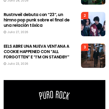
Julio 28, 2026
Rustnveil debuta con “23”, un
2
himno pop punk sobre el final de
una relación tóxica
Julio 27, 2026
EELS ABRE UNA NUEVA VENTANA A
3
COOKIE HAPPENED CON “ALL
FORGOTTEN” E “I’M ON STANDBY”
Julio 23, 2026