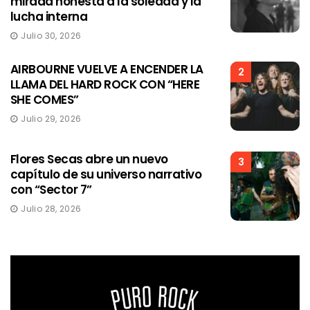
mirada honesta a la soledad y la
lucha interna
Julio 30, 2026
AIRBOURNE VUELVE A ENCENDER LA
2
LLAMA DEL HARD ROCK CON “HERE
SHE COMES”
Julio 29, 2026
Flores Secas abre un nuevo
3
capítulo de su universo narrativo
con “Sector 7”
Julio 28, 2026