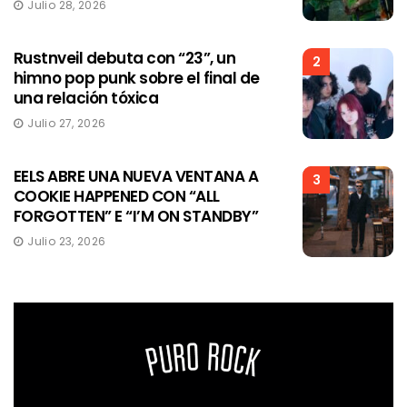
Julio 28, 2026
Rustnveil debuta con “23”, un
2
himno pop punk sobre el final de
una relación tóxica
Julio 27, 2026
EELS ABRE UNA NUEVA VENTANA A
3
COOKIE HAPPENED CON “ALL
FORGOTTEN” E “I’M ON STANDBY”
Julio 23, 2026