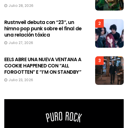
Julio 28, 2026
Rustnveil debuta con “23”, un
2
himno pop punk sobre el final de
una relación tóxica
Julio 27, 2026
EELS ABRE UNA NUEVA VENTANA A
3
COOKIE HAPPENED CON “ALL
FORGOTTEN” E “I’M ON STANDBY”
Julio 23, 2026