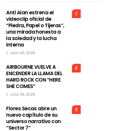
Anti Alan estrena el
1
videoclip oficial de
“Piedra, Papel o Tijeras”,
una mirada honesta a
la soledad y la lucha
interna
Julio 30, 2026
AIRBOURNE VUELVE A
2
ENCENDER LA LLAMA DEL
HARD ROCK CON “HERE
SHE COMES”
Julio 29, 2026
Flores Secas abre un
3
nuevo capítulo de su
universo narrativo con
“Sector 7”