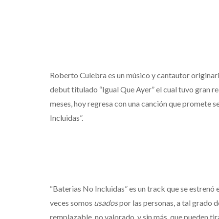
Roberto Culebra es un músico y cantautor originari
debut titulado “Igual Que Ayer” el cual tuvo gran 
meses, hoy regresa con una canción que promete s
Incluidas”.
“Baterias No Incluidas” es un track que se estrenó
veces somos
usados
por las personas, a tal grado 
remplazable, no valorado, y sin más, que pueden ti