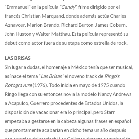
“Emmanuel” en la película
“Candy
“, filme dirigido por el
francés Christian Marquand, donde además actúa Charles
Aznavour, Marlon Brando, Richard Burton, James Coburn,
John Huston y Walter Matthau. Esta película representó su
debut como actor fuera de su etapa como estrella de rock.
LAS BRISAS
Sin lugar a dudas, el homenaje a México tenía que ser musical,
así nace el tema “
Las Brisas”
el noveno track de
Ringo’s
Rotogravure
(1976). Todo inicia en mayo de 1975 cuando
Ringo llega con su entonces novia la modelo Nancy Andrews
a Acapulco, Guerrero procedentes de Estados Unidos, la
disposición de vacacionar era lo principal, pero Starr
empezaba a gestarse en la cabeza algunas frases en español
que prontamente acabarían en dicho tema un año después
con arreglos del mariachi Los Galleros durante su grabación