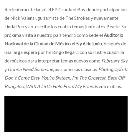
Recientemente lanzó el EP Crooked Boy donde participación
de Nick Valensi, guitarrista de The Strokes y nuevamente
Linda Perry co-escribe los cuatro temas junto al ex Beatle. Su
próxima visita a nuestro país tendrá como sede el
Auditorio
Nacional de la Ciudad de México el 5 y 6 de junio
, después de
una larga espera por fin Ringo llegará con su ilustre cuadrilla
de músicos para interpretar temas nuevos como
February Sky
y
Gonna Need Someone
, así como sus clásicos
Photograph, It
Don´t Come Easy, You’re Sixteen, I’m The Greatest, Back Off
Boogaloo, With A Little Help From My Friends
entre otros.