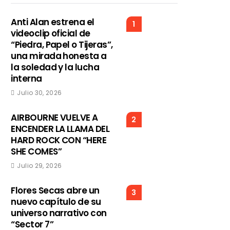
Anti Alan estrena el
1
videoclip oficial de
“Piedra, Papel o Tijeras”,
una mirada honesta a
la soledad y la lucha
interna
Julio 30, 2026
AIRBOURNE VUELVE A
2
ENCENDER LA LLAMA DEL
HARD ROCK CON “HERE
SHE COMES”
Julio 29, 2026
Flores Secas abre un
3
nuevo capítulo de su
universo narrativo con
“Sector 7”