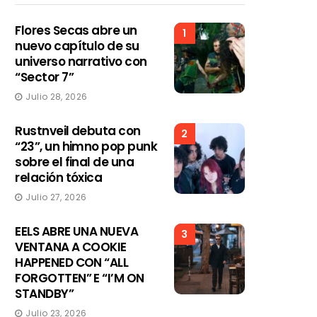
Flores Secas abre un
1
nuevo capítulo de su
universo narrativo con
“Sector 7”
Julio 28, 2026
Rustnveil debuta con
2
“23”, un himno pop punk
sobre el final de una
relación tóxica
Julio 27, 2026
EELS ABRE UNA NUEVA
3
VENTANA A COOKIE
HAPPENED CON “ALL
FORGOTTEN” E “I’M ON
STANDBY”
Julio 23, 2026