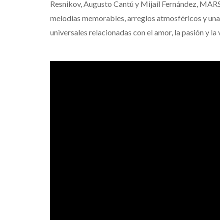
Resnikov, Augusto Cantú y Mijaíl Fernández, MAR
melodías memorables, arreglos atmosféricos y una
universales relacionadas con el amor, la pasión y la 