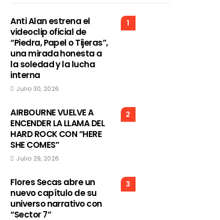
Anti Alan estrena el
1
videoclip oficial de
“Piedra, Papel o Tijeras”,
una mirada honesta a
la soledad y la lucha
interna
Julio 30, 2026
AIRBOURNE VUELVE A
2
ENCENDER LA LLAMA DEL
HARD ROCK CON “HERE
SHE COMES”
Julio 29, 2026
Flores Secas abre un
3
nuevo capítulo de su
universo narrativo con
“Sector 7”