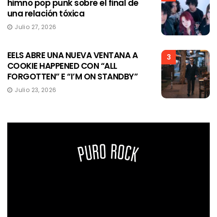
himno pop punk sobre el final de
una relación tóxica
Julio 27, 2026
EELS ABRE UNA NUEVA VENTANA A
3
COOKIE HAPPENED CON “ALL
FORGOTTEN” E “I’M ON STANDBY”
Julio 23, 2026