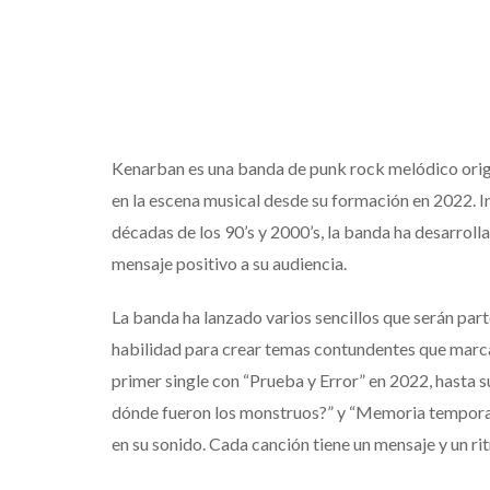
Kenarban es una banda de punk rock melódico origi
en la escena musical desde su formación en 2022. In
décadas de los 90’s y 2000’s, la banda ha desarroll
mensaje positivo a su audiencia.
La banda ha lanzado varios sencillos que serán par
habilidad para crear temas contundentes que marca
primer single con “Prueba y Error” en 2022, hasta 
dónde fueron los monstruos?” y “Memoria temporal
en su sonido. Cada canción tiene un mensaje y un ri