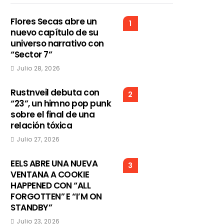
Flores Secas abre un
1
nuevo capítulo de su
universo narrativo con
“Sector 7”
Julio 28, 2026
Rustnveil debuta con
2
“23”, un himno pop punk
sobre el final de una
relación tóxica
Julio 27, 2026
EELS ABRE UNA NUEVA
3
VENTANA A COOKIE
HAPPENED CON “ALL
FORGOTTEN” E “I’M ON
STANDBY”
Julio 23, 2026