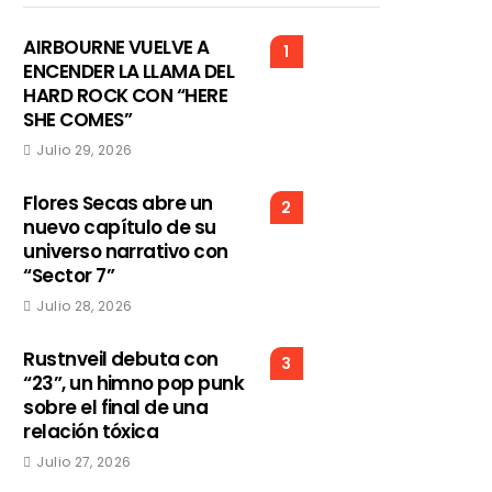
AIRBOURNE VUELVE A
1
ENCENDER LA LLAMA DEL
HARD ROCK CON “HERE
SHE COMES”
Julio 29, 2026
Flores Secas abre un
2
nuevo capítulo de su
universo narrativo con
“Sector 7”
Julio 28, 2026
Rustnveil debuta con
3
“23”, un himno pop punk
sobre el final de una
relación tóxica
Julio 27, 2026