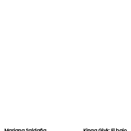
Mariana Saldaña
Kinga Glyk: El bajo