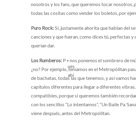
nosotros y los fans, que queremos tocar nosotros, p
todas las cositas como vender los boletos, por eje
Puro Rock:
Sí, justamente ahorita que hablan del se
canciones
y que fueran, como dices tú, perfectas y
querían dar.
Los Rumberos:
P
nos ponemos el sombrero de m
ues
¿no? Por ejemplo, teníamos
en el Metropólitan pa
ahí
de bachatas, todas las que tenemos,
y así vamos h
capítulos diferentes para llegar a diferentes vibras.
compatibles, porque si queremos también recordar 
con los sencillos “
Lo intentamos”, “Un Baile Pa´Sanar
viene después, antes del Metropólitan.