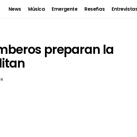
News
Música
Emergente
Reseñas
Entrevista
umberos preparan la
litan
24