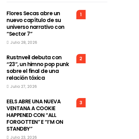
Flores Secas abre un
1
nuevo capítulo de su
universo narrativo con
“Sector 7”
Julio 28, 2026
Rustnveil debuta con
2
“23”, un himno pop punk
sobre el final de una
relación tóxica
Julio 27, 2026
EELS ABRE UNA NUEVA
3
VENTANA A COOKIE
HAPPENED CON “ALL
FORGOTTEN” E “I’M ON
STANDBY”
Julio 23, 2026