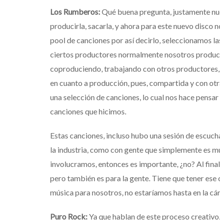
Los Rumberos:
Q
ué buena pregunta, justamente nu
producirla, sacarla, y ahora para este nuevo disco
pool
de canciones por así decirlo,
seleccionamos la
ciertos productores
normalmente nosotros
produci
coproduciendo, trabajando
con otros productores,
en cuanto a producción, pues, compartida
y con ot
una selección de canciones, lo cual
nos hace pensar 
canciones que hicimos.
Estas canciones, i
ncluso hubo una sesión de escuch
la industria, como con gente que simplemente es mu
involucramos,
entonces es importante, ¿no?
Al fina
pero también es para la gente.
Tiene que tener ese o
música para nosotros,
no estaríamos hasta en la cárc
Puro Rock:
Y
a que hablan de este proceso creativo