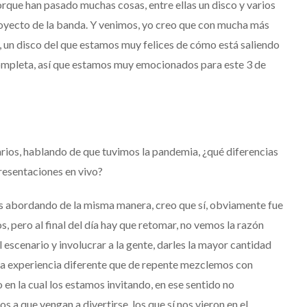
orque
han
pasado
muchas
cosas
, entre
ellas
un disco y
varios
oyecto
de la
banda
.
Y
venimos
,
yo
creo
que con
mucha
más
, un disco del que
estamos
muy
felices
de
cómo
está
saliendo
ompleta
,
así
que
estamos
muy
emocionados
para
este
3 de
rios
,
hablando
de que
tuvimos
la pandemia, ¿
qué
diferencias
resentaciones
en
vivo?
s abordando de la misma manera, creo que sí, obviamente fue
, pero al final del día hay que retomar, no vemos la razón
l escenario y involucrar a la gente, darles la mayor cantidad
na experiencia diferente que de repente mezclemos con
 en la cual los estamos invitando, en ese sentido no
 a que vengan a divertirse, los que sí nos vieron en el