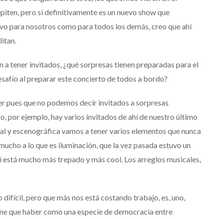
piten, pero sí definitivamente es un nuevo show que
evo para nosotros como para todos los demás, creo que ahí
itan.
n
a
tener
invitados
, ¿
qué
sorpresas
tienen
preparadas
para
el
esafío
al
preparar
este
concierto
de
todos
a
bordo
?
er pues que no podemos decir invitados a sorpresas
, por ejemplo, hay varios invitados de ahí de nuestro último
ual y escenográfica vamos a tener varios elementos que nunca
ucho a lo que es iluminación, que la vez pasada estuvo un
í está mucho más trepado y más cool. Los arreglos musicales,
difícil, pero que más nos está costando trabajo, es, uno,
 tiene que haber como una especie de democracia entre