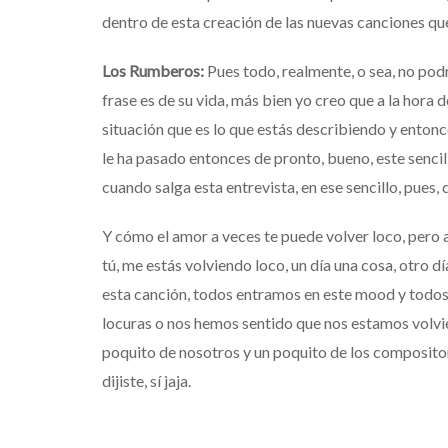
dentro de esta creación de las nuevas canciones q
Los Rumberos:
Pues todo, realmente, o sea, no podr
frase es de su vida, más bien yo creo que a la hora
situación que es lo que estás describiendo
y entonc
le ha pasado
entonces
de pronto, bueno, este senci
cuando
salga esta entrevista,
en ese sencillo, pues, 
Y cómo el amor a veces te puede volver loco, pero a
tú, me estás volviendo loco,
un día una cosa, otro dí
esta canción, todos entramos en este mood
y todos
locuras
o nos hemos sentido que nos estamos volvien
poquito de nosotros y un poquito de los compositor
dijiste, sí jaja.