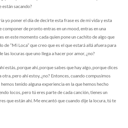
ue están sacando?
ía yo poner el día de decirte esta frase es de mi vida y esta
 de componer
de pronto entras en
un mood, entras en una
es en este momento
cada quien pone un cachito de algo que
llo de “Mi Loca”
que creo que es el que estará
allá afuera para
de las locuras que uno llega a hacer por amor, ¿no?
hí estás, porque ahí,
porque sabes que hay algo, porque dices
a otra, pero ahí estoy, ¿no?
Entonces, cuando compusimos
 hemos tenido alguna experiencia en la que hemos hecho
do locos, pero tú eres parte de cada canción, tienes un
es que están ahí.
Me encantó que cuando dije la locura, tú te