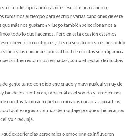
estro modus operandi era antes escribir una canción,
 nos tomamos el tiempo
para escribir varias canciones
de este
s que más nos gustaron
y luego
también seleccionamos a
mos todo lo que hacemos. Pero en esta ocasión
estamos
 este nuevo disco
entonces, sí es un sonido nuevo
es un sonido
ra
visión
y las canciones
pues al final de cuentas son, digamos
que también están más refinadas, como el nectar de muchas
a de gente tanto con oído entrenado y muy musical y muy de
y fan de los rumberos, sabe cuál es el sonido y también nos
l de cuentas, la música que hacemos nos encanta a nosotros,
ído fácil, ese gusto.
Sí, más de montaje. p
orque si hiciéramos
el, yo creo, jaja.
,
¿qué experiencias personales o emocionales influyeron