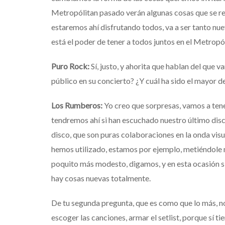
Metropólitan pasado verán algunas cosas que se re
estaremos ahí disfrutando todos, va a ser tanto nu
está el poder de tener a todos juntos en el Metropól
Puro Rock:
Sí
,
justo
, y
ahorita
que
hablan
del que
va
público
en
su
concierto
? ¿Y
cuál
ha
sido
el
mayor
d
Los Rumberos:
Yo creo que sorpresas, vamos a ten
tendremos ahí si han escuchado nuestro último disco
disco, que son puras colaboraciones en la onda vis
hemos utilizado, estamos por ejemplo, metiéndole m
poquito más modesto, digamos, y en esta ocasión s
hay cosas nuevas totalmente.
De tu segunda pregunta, que es como que lo más, no 
escoger las canciones, armar el setlist, porque sí