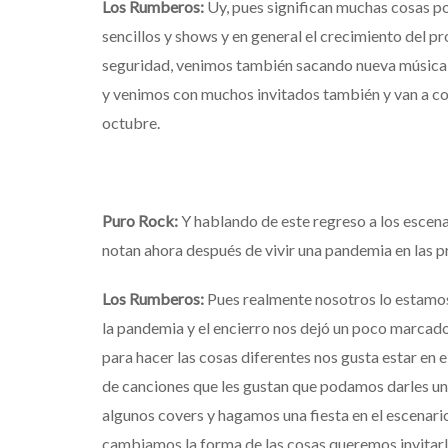
Los Rumberos:
Uy,
pues
significan
muchas
cosas
p
sencillos
y
shows
y
en
general
el
crecimiento
del
pr
seguridad
,
venimos
también
sacando
nueva
música
y
venimos
con
muchos
invitados
también
y van a
c
octubre
.
Puro Rock:
Y
hablando
de
este
regreso
a
los
escena
notan
ahora
después
de
vivir
una
pandemia
en
las
p
Los Rumberos:
Pues realmente nosotros lo estamo
la pandemia y el encierro nos dejó un poco marcados
para hacer las cosas diferentes nos gusta estar en e
de canciones que les gustan que podamos darles u
algunos covers y hagamos una fiesta en el escenario
cambiamos la forma de las cosas queremos invitarlos