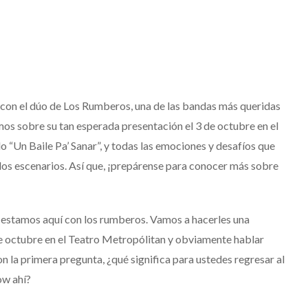
 con el dúo de Los Rumberos, una de las bandas más queridas
mos sobre su tan esperada presentación el 3 de octubre en el
 “Un Baile Pa’ Sanar”, y todas las emociones y desafíos que
os escenarios. Así que, ¡prepárense para conocer más sobre
 estamos aquí con los rumberos. Vamos a hacerles una
e octubre en el Teatro
Metropólitan
y obviamente hablar
on la primera pregunta,
¿q
ué
significa
para
ustedes
regresar
al
ow
ahí
?