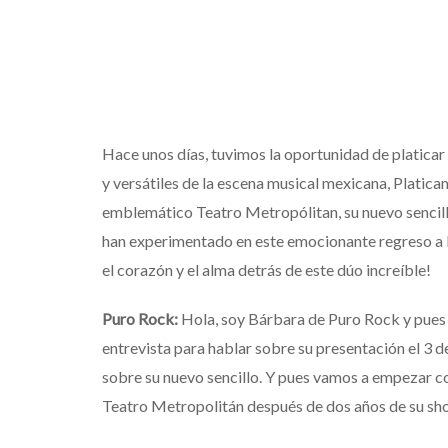
Hace unos días, tuvimos la oportunidad de platicar
y versátiles de la escena musical mexicana, Platica
emblemático Teatro Metropólitan, su nuevo sencillo
han experimentado en este emocionante regreso a l
el corazón y el alma detrás de este dúo increíble!
Puro Rock:
Hola, soy Bárbara de Puro Rock y pues
entrevista para hablar sobre su presentación el 3 d
sobre su nuevo sencillo. Y pues vamos a empezar c
Teatro
Metropolitán
después
de dos
años
de
su
sh