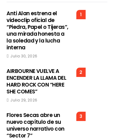
Anti Alan estrena el
1
videoclip oficial de
“Piedra, Papel o Tijeras”,
una mirada honesta a
la soledad y la lucha
interna
Julio 30, 2026
AIRBOURNE VUELVE A
2
ENCENDER LA LLAMA DEL
HARD ROCK CON “HERE
SHE COMES”
Julio 29, 2026
Flores Secas abre un
3
nuevo capítulo de su
universo narrativo con
“Sector 7”