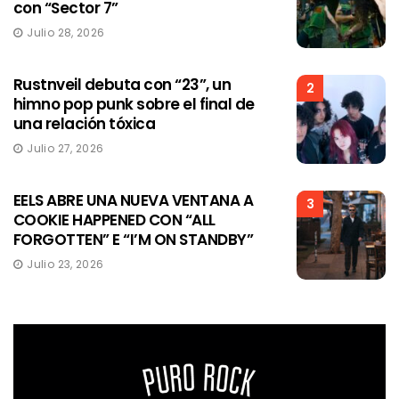
con “Sector 7”
Julio 28, 2026
Rustnveil debuta con “23”, un
2
himno pop punk sobre el final de
una relación tóxica
Julio 27, 2026
EELS ABRE UNA NUEVA VENTANA A
3
COOKIE HAPPENED CON “ALL
FORGOTTEN” E “I’M ON STANDBY”
Julio 23, 2026