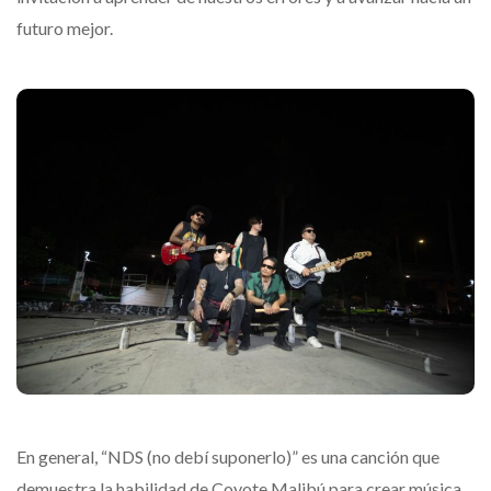
futuro mejor.
En general, “NDS (no debí suponerlo)” es una canción que
demuestra la habilidad de Coyote Malibú para crear música