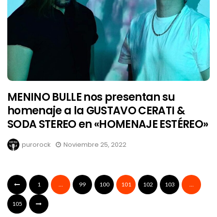
MENINO BULLE nos presentan su
homenaje a la GUSTAVO CERATI &
SODA STEREO en «HOMENAJE ESTÉREO»
purorock
Noviembre 25, 2022
1
…
99
100
101
102
103
…
105