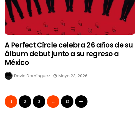
A Perfect Circle celebra 26 años de su
álbum debut junto a su regreso a
México
David Domínguez
Mayo 23, 2026
1
2
3
…
15