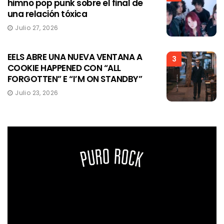
himno pop punk sobre el final de
una relación tóxica
Julio 27, 2026
EELS ABRE UNA NUEVA VENTANA A
3
COOKIE HAPPENED CON “ALL
FORGOTTEN” E “I’M ON STANDBY”
Julio 23, 2026