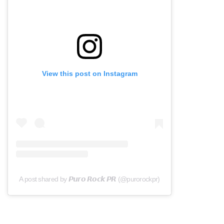
View this post on Instagram
A post shared by 𝙋𝙪𝙧𝙤 𝙍𝙤𝙘𝙠 𝙋𝙍 (@purorockpr)