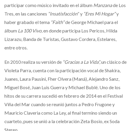
participar como músico invitado en el álbum
Manzana
de Los
Tres, en las canciones
“Insatisfacción
” y
“Eres Mi Hogar”
y
haber grabado el tema
“Faith”
de George Michael para el
álbum
La 100 Vivo
, en donde participa Los Pericos, Hilda
Lizarazu, Banda de Turistas, Gustavo Cordera, Estelares,
entre otros.
En 2010 realiza su versión de
“Gracias a La Vida”,
un clásico de
Violeta Parra, cuenta con la participación vocal de Shakira,
Juanes, Laura Pausini, Fher Olvera (Maná), Alejandro Sanz,
Miguel Bosé, Juan Luis Guerra y Michael Bublé. Uno de los
hitos de su carrera sucedió en febrero de 2014 en el Festival
Viña del Mar cuando se reunió juntos a Pedro Frugone y
Mauricio Claveria como La Ley, al final termino siendo un
cuarteto, pues se unió a la celebración Zeta Bosio, ex Soda
Stereo.