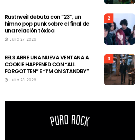
Rustnveil debuta con “23”, un
2
himno pop punk sobre el final de
una relación tóxica
Julio 27, 2026
EELS ABRE UNA NUEVA VENTANA A
3
COOKIE HAPPENED CON “ALL
FORGOTTEN” E “I’M ON STANDBY”
Julio 23, 2026