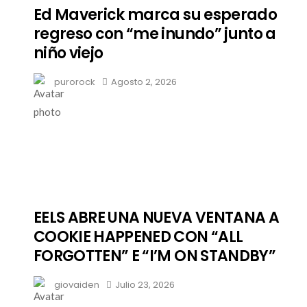
Ed Maverick marca su esperado
regreso con “me inundo” junto a
niño viejo
purorock
Agosto 2, 2026
EELS ABRE UNA NUEVA VENTANA A
COOKIE HAPPENED CON “ALL
FORGOTTEN” E “I’M ON STANDBY”
giovaiden
Julio 23, 2026