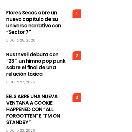
Flores Secas abre un
1
nuevo capítulo de su
universo narrativo con
“Sector 7”
Julio 28, 2026
Rustnveil debuta con
2
“23”, un himno pop punk
sobre el final de una
relación tóxica
Julio 27, 2026
EELS ABRE UNA NUEVA
3
VENTANA A COOKIE
HAPPENED CON “ALL
FORGOTTEN” E “I’M ON
STANDBY”
Julio 23, 2026