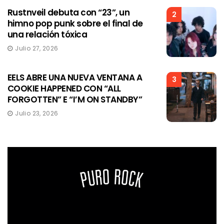
Rustnveil debuta con “23”, un
2
himno pop punk sobre el final de
una relación tóxica
Julio 27, 2026
EELS ABRE UNA NUEVA VENTANA A
3
COOKIE HAPPENED CON “ALL
FORGOTTEN” E “I’M ON STANDBY”
Julio 23, 2026