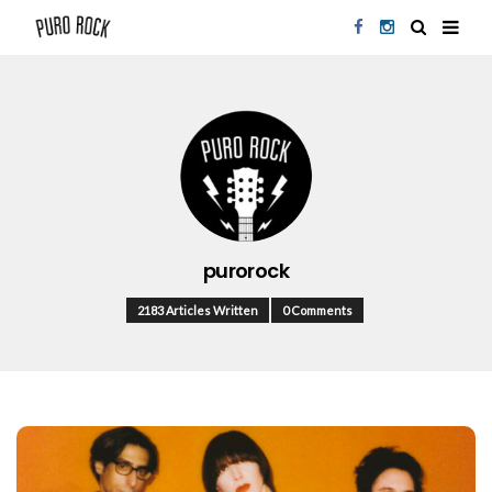
purorock
2183 Articles Written
0 Comments