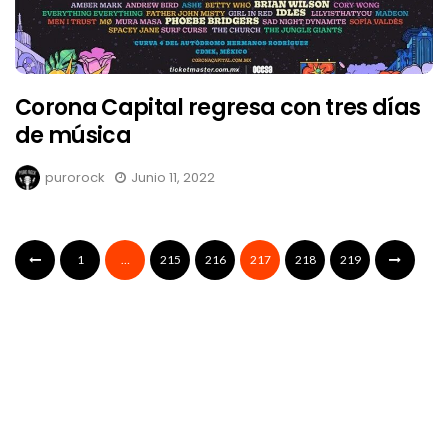
Corona Capital regresa con tres días
de música
purorock
Junio 11, 2022
1
…
215
216
217
218
219