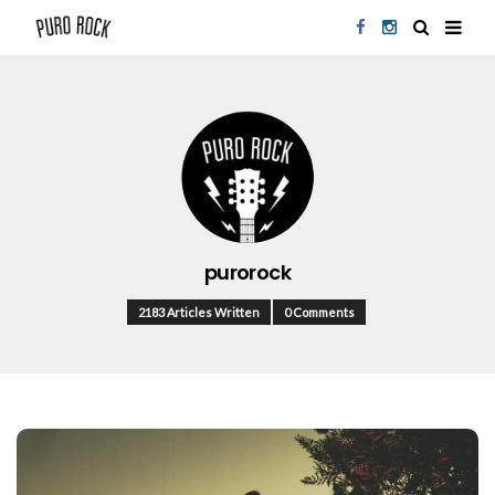
purorock
2183 Articles Written
0 Comments