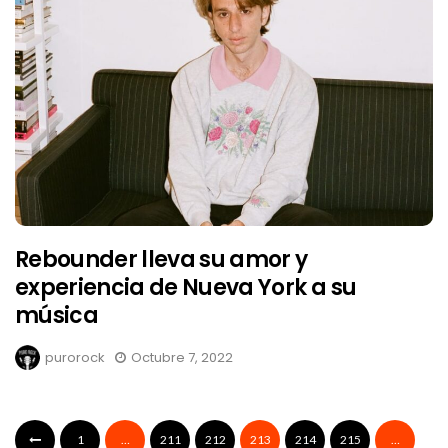
Rebounder lleva su amor y
experiencia de Nueva York a su
música
purorock
Octubre 7, 2022
1
…
211
212
213
214
215
…